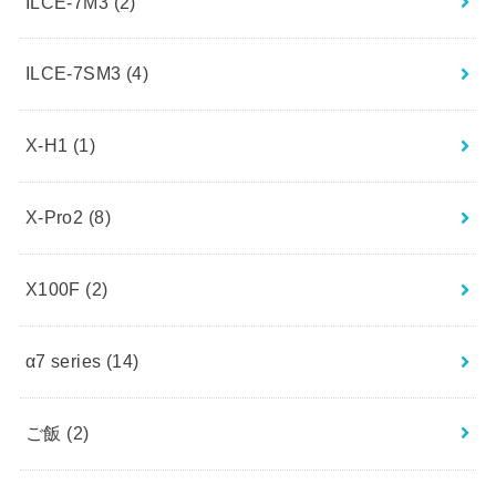
ILCE-7M3
(2)
ILCE-7SM3
(4)
X-H1
(1)
X-Pro2
(8)
X100F
(2)
α7 series
(14)
ご飯
(2)