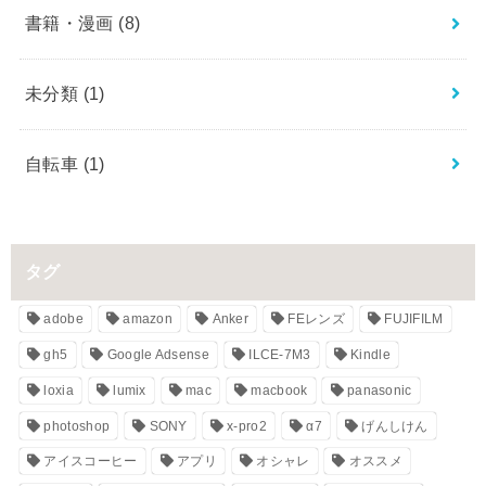
書籍・漫画
(8)
未分類
(1)
自転車
(1)
タグ
adobe
amazon
Anker
FEレンズ
FUJIFILM
gh5
Google Adsense
ILCE-7M3
Kindle
loxia
lumix
mac
macbook
panasonic
photoshop
SONY
x-pro2
α7
げんしけん
アイスコーヒー
アプリ
オシャレ
オススメ