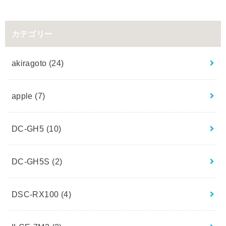
カテゴリー
akiragoto
(24)
apple
(7)
DC-GH5
(10)
DC-GH5S
(2)
DSC-RX100
(4)