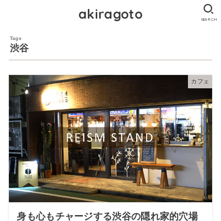
akiragoto
SEARCH
渋谷
カフェ
身も心もチャージする渋谷の隠れ家的穴場