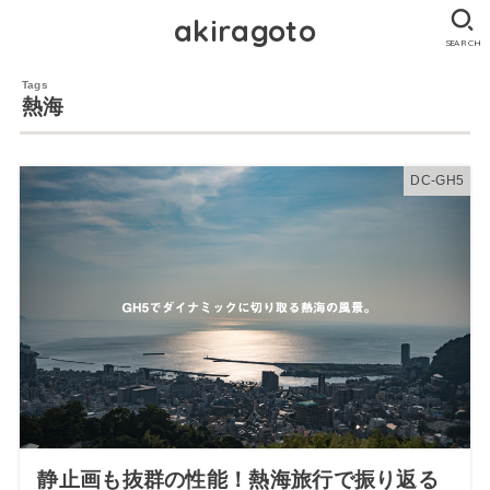
akiragoto
SEARCH
熱海
DC-GH5
静止画も抜群の性能！熱海旅行で振り返る