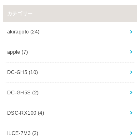
カテゴリー
akiragoto
(24)
apple
(7)
DC-GH5
(10)
DC-GH5S
(2)
DSC-RX100
(4)
ILCE-7M3
(2)