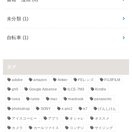
未分類
(1)
自転車
(1)
タグ
adobe
amazon
Anker
FEレンズ
FUJIFILM
gh5
Google Adsense
ILCE-7M3
Kindle
loxia
lumix
mac
macbook
panasonic
photoshop
SONY
x-pro2
α7
げんしけん
アイスコーヒー
アプリ
オシャレ
オススメ
カメラ
カールツァイス
コンデジ
サイジング