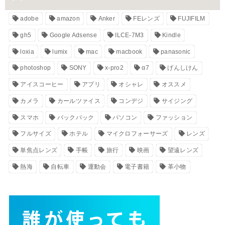
adobe
amazon
Anker
FEレンズ
FUJIFILM
gh5
Google Adsense
ILCE-7M3
Kindle
loxia
lumix
mac
macbook
panasonic
photoshop
SONY
x-pro2
α7
げんしけん
アイスコーヒー
アプリ
オシャレ
オススメ
カメラ
カールツァイス
コンデジ
サイジング
スマホ
バックパック
パソコン
ファッション
フルサイズ
ホテル
マイクロフォーサーズ
レンズ
単焦点レンズ
手帳
旅行
映画
望遠レンズ
熱海
自転車
運動会
電子書籍
革小物