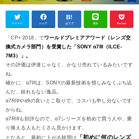
ツイート
シェア
はてブ
送る
Pocket
「CP+ 2018」で
ワールドプレミアアワード（レンズ交
換式カメラ部門）を受賞した「SONY α7III（ILCE-
7M3）」。
その評価は伊達じゃなく、かなり売れているみたいです
ね。
確かに、α7IIIは、SONYの最新技術を惜しみなくぶち込
んだ、紛れもない逸品。
α7RIIIやα9の良いとこ取りで、コスパも申し分ないです
からね。
α7RIIIも好評なので、α7シリーズを初めて買う人や、乗
り換える人もたくさん見かけます。
「初めに何のレンズ
となると、最初に上がる疑問は