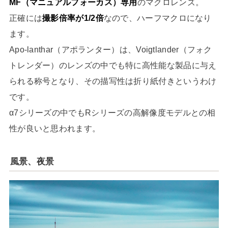
MF（マニュアルフォーカス）専用
のマクロレンズ。
正確には
撮影倍率が1/2倍
なので、ハーフマクロになり
ます。
Apo-lanthar（アポランター）は、Voigtlander（フォク
トレンダー）のレンズの中でも特に高性能な製品に与え
られる称号となり、その描写性は折り紙付きというわけ
です。
α7シリーズの中でもRシリーズの高解像度モデルとの相
性が良いと思われます。
風景、夜景