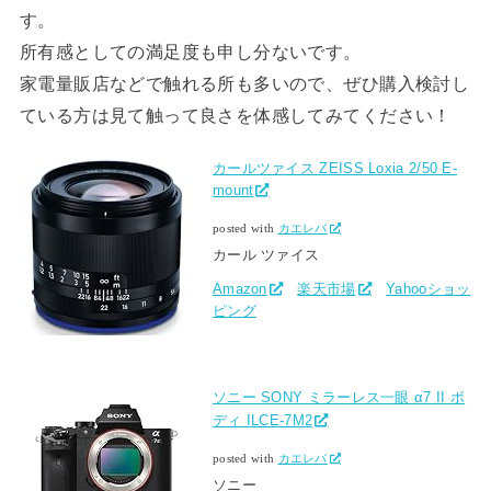
す。
所有感としての満足度も申し分ないです。
家電量販店などで触れる所も多いので、ぜひ購入検討し
ている方は見て触って良さを体感してみてください！
カールツァイス ZEISS Loxia 2/50 E-
mount
posted with
カエレバ
カール ツァイス
Amazon
楽天市場
Yahooショッ
ピング
ソニー SONY ミラーレス一眼 α7 II ボ
ディ ILCE-7M2
posted with
カエレバ
ソニー