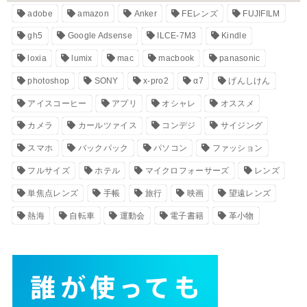
adobe
amazon
Anker
FEレンズ
FUJIFILM
gh5
Google Adsense
ILCE-7M3
Kindle
loxia
lumix
mac
macbook
panasonic
photoshop
SONY
x-pro2
α7
げんしけん
アイスコーヒー
アプリ
オシャレ
オススメ
カメラ
カールツァイス
コンデジ
サイジング
スマホ
バックパック
パソコン
ファッション
フルサイズ
ホテル
マイクロフォーサーズ
レンズ
単焦点レンズ
手帳
旅行
映画
望遠レンズ
熱海
自転車
運動会
電子書籍
革小物